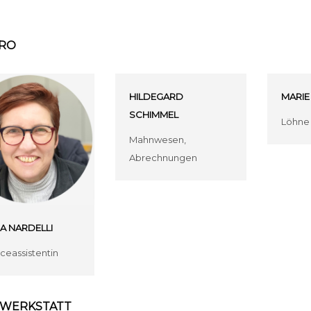
ÜRO
HILDEGARD
MARIE
SCHIMMEL
Löhne
Mahnwesen,
Abrechnungen
A NARDELLI
ceassistentin
r WERKSTATT