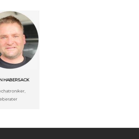
AN HABERSACK
chatroniker,
eberater