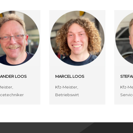
XANDER LOOS
MARCEL LOOS
STEF
eister,
Kfz-Meister,
Kfz-Me
icetechniker
Betriebswirt
Servic