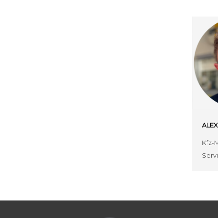
ALE
Kfz-M
Serv